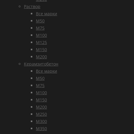
Раствор
Все марки
М50
М75
М100
М125
М150
М200
Керамзитобетон
Все марки
М50
М75
М100
М150
М200
М250
М300
М350