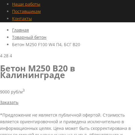
Наши работы
Поставщикам
Контакты
Главная
Товарный бетон
Бетон M250 F100 W4 П4, БСГ В20
4
28
4
Бетон М250 В20 в
Калининграде
3
9000 руб/м
Заказать
*Предложение не является публичной офертой. Стоимость
является ориентировочной и приведена исключительно в
информационных целях. Цена может быть скорректирована в
связи со сменой рыночных цен на сырье, оборудование и