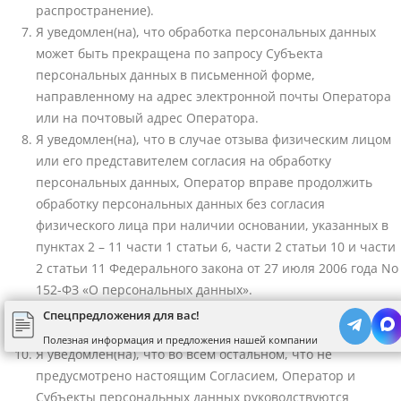
распространение).
Я уведомлен(на), что обработка персональных данных
может быть прекращена по запросу Субъекта
персональных данных в письменной форме,
направленному на адрес электронной почты Оператора
или на почтовый адрес Оператора.
Я уведомлен(на), что в случае отзыва физическим лицом
или его представителем согласия на обработку
персональных данных, Оператор вправе продолжить
обработку персональных данных без согласия
физического лица при наличии основании, указанных в
пунктах 2 – 11 части 1 статьи 6, части 2 статьи 10 и части
2 статьи 11 Федерального закона от 27 июля 2006 года No
152-ФЗ «О персональных данных».
Я уведомлен(на), что Согласие действует все время до
Спецпредложения для вас!
момента прекращения обработки персональных данных.
Полезная информация и предложения нашей компании
Я уведомлен(на), что во всем остальном, что не
предусмотрено настоящим Согласием, Оператор и
Субъекты персональных данных руководствуются