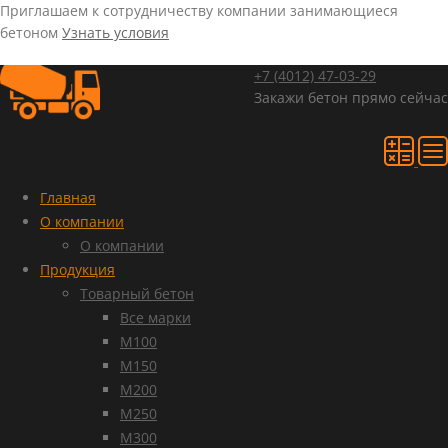
Приглашаем к сотрудничеству компании занимающиеся
бетоном
Узнать условия
+7 (4012)
47-03-29
Закажи бетон прямо сейчас
Главная
О компании
О компании
Продукция
Товарный бетон
Все марки
М100
М150
М200
М250
М300