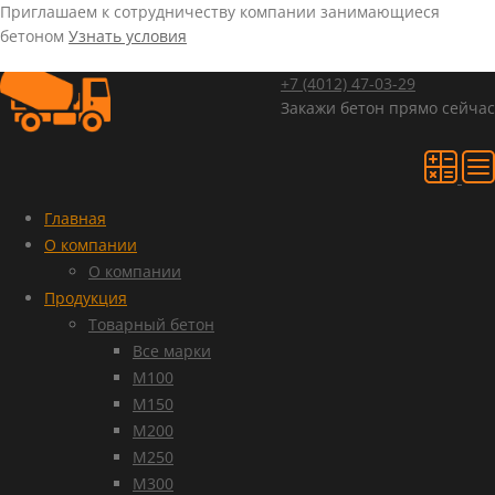
Приглашаем к сотрудничеству компании занимающиеся
бетоном
Узнать условия
+7 (4012)
47-03-29
Закажи бетон прямо сейчас
Главная
О компании
О компании
Продукция
Товарный бетон
Все марки
М100
М150
М200
М250
М300