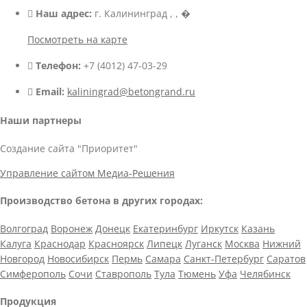
Наш адрес:
г. Калининград , , �
Посмотреть на карте
Телефон:
+7 (4012) 47-03-29
Email:
kaliningrad@betongrand.ru
Наши партнеры
Создание сайта "Приоритет"
Управление сайтом Медиа-Решения
Производство бетона в других городах:
Волгоград
Воронеж
Донецк
Екатеринбург
Иркутск
Казань
Калуга
Краснодар
Красноярск
Липецк
Луганск
Москва
Нижний
Новгород
Новосибирск
Пермь
Самара
Санкт-Петербург
Саратов
Симферополь
Сочи
Ставрополь
Тула
Тюмень
Уфа
Челябинск
Продукция