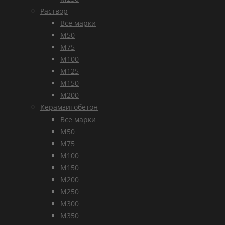
Раствор
Все марки
М50
М75
М100
М125
М150
М200
Керамзитобетон
Все марки
М50
М75
М100
М150
М200
М250
М300
М350