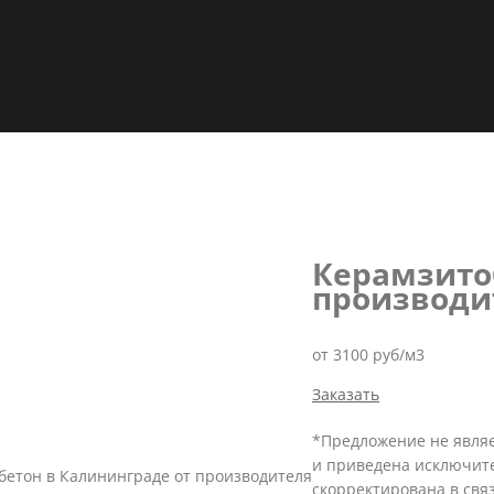
Керамзито
производи
от 3100 руб/м3
Заказать
*Предложение не являе
и приведена исключит
бетон в Калининграде от производителя
скорректирована в свя