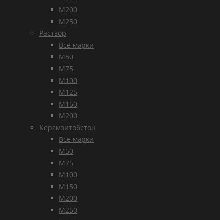
М200
М250
Раствор
Все марки
М50
М75
М100
М125
М150
М200
Керамзитобетон
Все марки
М50
М75
М100
М150
М200
М250