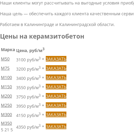
Наши клиенты могут рассчитывать на выгодные условия приоб
Наша цель — обеспечить каждого клиента качественным серви
Работаем в Калининграде и Калининградской области.
Цены на керамзитобетон
Марка
3
Цена, руб/м
М50
3
ЗАКАЗАТЬ
3100 руб/м
*
М75
3
ЗАКАЗАТЬ
3200 руб/м
*
М100
3
ЗАКАЗАТЬ
3400 руб/м
*
М150
3
ЗАКАЗАТЬ
3550 руб/м
*
М200
3
ЗАКАЗАТЬ
3750 руб/м
*
М250
3
ЗАКАЗАТЬ
3950 руб/м
*
М300
3
ЗАКАЗАТЬ
4150 руб/м
*
М350
3
ЗАКАЗАТЬ
4350 руб/м
*
5
21
5