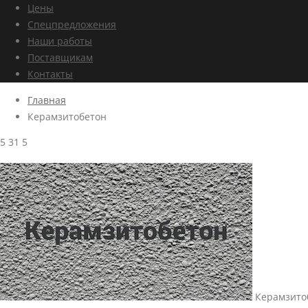
Цены
Спецпредложения
Наши работы
Поставщикам
Контакты
Главная
Керамзитобетон
5
31
5
Керамзито