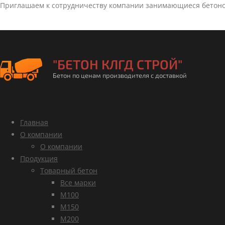
Приглашаем к сотрудничеству компании занимающиеся бетон
"БЕТОН КЛГД СТРОЙ"
Бетон по ценам производителя с доставкой
Главная
О компании
О компании
Продукция
Товарный бетон
Все марки
М100
М150
М200